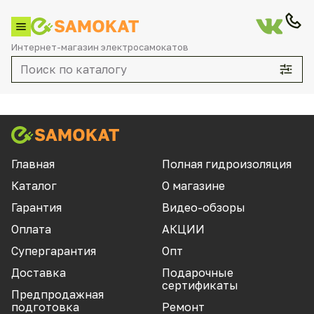
Интернет-магазин электросамокатов
Каталог
Главная
Полная гидроизоляция
Каталог
О магазине
По брендам
Гарантия
Видео-обзоры
Aovo
Оплата
АКЦИИ
Aqiho
Супергарантия
Опт
Aqua
Доставка
Подарочные
сертификаты
Currus
Предпродажная
подготовка
Ремонт