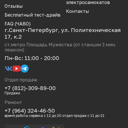
CCL
электросамокатов
Отзывы
Dualtron Minimotors
Контакты
Бесплатный тест-драйв
Electroway
FAQ (ЧАВО)
г.Санкт-Петербург, ул. Политехническая
GT
17, к.2
Halten
ст.метро Площадь Мужества (от станции 3 мин.
пешком)
Hitway
Пн-Вс: 11:00 - 20:00
Iconbit
Ikingi
Отдел продаж
JackHot
+7 (812)-309-89-00
Joyor
Продажа
Ремонт
Kaabo
+7 (964) 324-46-50
Kugoo
время работы сервиса с 12 до 20 отдел продаж с 11 до 21
Liming