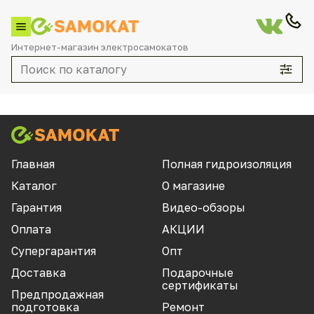
Интернет-магазин электросамокатов
Каталог
Главная
Полная гидроизоляция
Каталог
О магазине
По брендам
Гарантия
Видео-обзоры
Aovo
Оплата
АКЦИИ
Aqiho
Супергарантия
Опт
Aqua
Доставка
Подарочные
сертификаты
Currus
Предпродажная
подготовка
Ремонт