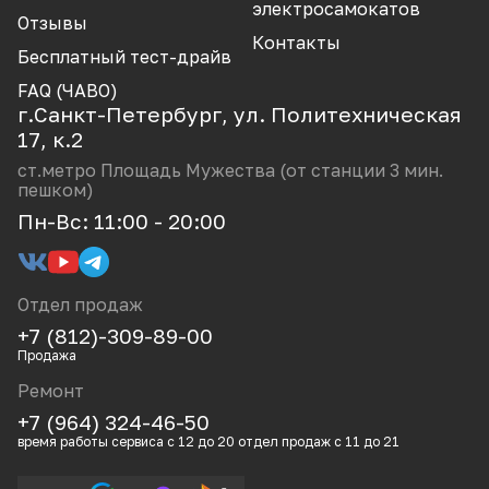
CCL
электросамокатов
Отзывы
Dotjump
Контакты
Бесплатный тест-драйв
Dualtron Minimotors
FAQ (ЧАВО)
г.Санкт-Петербург, ул. Политехническая
Electroway
17, к.2
GT
ст.метро Площадь Мужества (от станции 3 мин.
пешком)
Halten
Пн-Вс: 11:00 - 20:00
Hitway
Iconbit
Отдел продаж
Ikingi
+7 (812)-309-89-00
JackHot
Продажа
Ремонт
Joyor
+7 (964) 324-46-50
Kaabo
время работы сервиса с 12 до 20 отдел продаж с 11 до 21
Kugoo