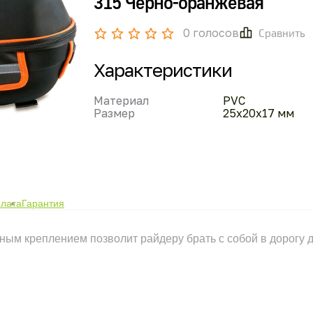
315 Черно-оранжевая
0 голосов
Сравнить
Характеристики
Материал
PVC
Размер
25x20x17 мм
плата
Гарантия
ным креплением позволит райдеру брать с собой в дорогу 