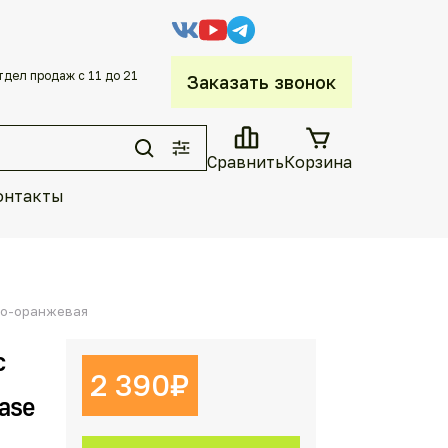
тдел продаж с 11 до 21
Заказать звонок
Сравнить
Корзина
онтакты
рно-оранжевая
с
2 390
₽
ase