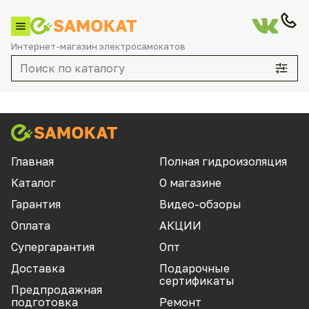
Интернет-магазин электросамокатов
Каталог
Главная
Полная гидроизоляция
Каталог
О магазине
По брендам
Гарантия
Видео-обзоры
Aovo
Оплата
АКЦИИ
Aqiho
Супергарантия
Опт
Aqua
Доставка
Подарочные
сертификаты
Currus
Предпродажная
подготовка
Ремонт