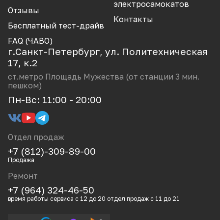
CCL
электросамокатов
Отзывы
Dotjump
Контакты
Бесплатный тест-драйв
Dualtron Minimotors
FAQ (ЧАВО)
г.Санкт-Петербург, ул. Политехническая
Electroway
17, к.2
GT
ст.метро Площадь Мужества (от станции 3 мин.
пешком)
Halten
Пн-Вс: 11:00 - 20:00
Hitway
Iconbit
Отдел продаж
Ikingi
+7 (812)-309-89-00
JackHot
Продажа
Ремонт
Joyor
+7 (964) 324-46-50
Kaabo
время работы сервиса с 12 до 20 отдел продаж с 11 до 21
Kugoo