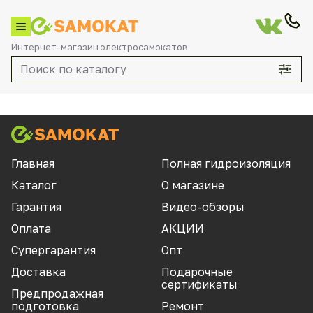
Интернет-магазин электросамокатов
Каталог
Главная
Полная гидроизоляция
Каталог
О магазине
По брендам
Гарантия
Видео-обзоры
Aovo
Оплата
АКЦИИ
Aqiho
Супергарантия
Опт
Aqua
Доставка
Подарочные
сертификаты
Currus
Предпродажная
подготовка
Ремонт