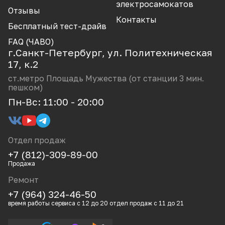
CCL
электросамокатов
Отзывы
Dotjump
Контакты
Бесплатный тест-драйв
Dualtron Minimotors
FAQ (ЧАВО)
г.Санкт-Петербург, ул. Политехническая
Electroway
17, к.2
GT
ст.метро Площадь Мужества (от станции 3 мин.
пешком)
Halten
Пн-Вс: 11:00 - 20:00
Hitway
Iconbit
Отдел продаж
Ikingi
+7 (812)-309-89-00
JackHot
Продажа
Ремонт
Joyor
+7 (964) 324-46-50
Kaabo
время работы сервиса с 12 до 20 отдел продаж с 11 до 21
Kugoo