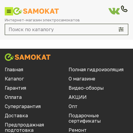
Интернет-магазин электросамокатов
Каталог
Главная
Полная гидроизоляция
Каталог
О магазине
По брендам
Гарантия
Видео-обзоры
Aovo
Оплата
АКЦИИ
Aqiho
Супергарантия
Опт
Aqua
Доставка
Подарочные
сертификаты
Currus
Предпродажная
подготовка
Ремонт