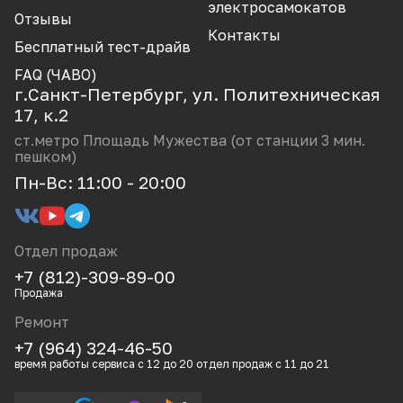
CCL
электросамокатов
Отзывы
Dotjump
Контакты
Бесплатный тест-драйв
Dualtron Minimotors
FAQ (ЧАВО)
г.Санкт-Петербург, ул. Политехническая
Electroway
17, к.2
GT
ст.метро Площадь Мужества (от станции 3 мин.
пешком)
Halten
Пн-Вс: 11:00 - 20:00
Hitway
Iconbit
Отдел продаж
Ikingi
+7 (812)-309-89-00
JackHot
Продажа
Ремонт
Joyor
+7 (964) 324-46-50
Kaabo
время работы сервиса с 12 до 20 отдел продаж с 11 до 21
Kugoo